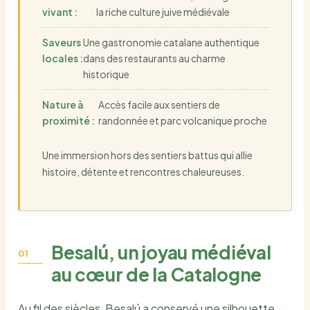
vivant :
la riche culture juive médiévale
Saveurs
Une gastronomie catalane authentique
locales :
dans des restaurants au charme
historique
Nature à
Accès facile aux sentiers de
proximité :
randonnée et parc volcanique proche
Une immersion hors des sentiers battus qui allie
histoire, détente et rencontres chaleureuses.
Besalú, un joyau médiéval
au cœur de la Catalogne
Au fil des siècles, Besalú a conservé une silhouette