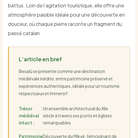
battus. Loin de l’agitation touristique, elle offre une
atmosphère paisible idéale pour une découverte en
douceur, où chaque pierre raconte un fragment du
passé catalan.
L’article en bref
Besalú se présente comme une destination
médiévale inédite, entre patrimoine préservé et
expériences authentiques, idéale pour un tourisme
respectueux et immersif.
Trésor
Un ensemble architectural du XIIe
médiéval
siècle à travers ses ponts et églises
intact :
remarquables
Patrimoine
Découverte du Mikvé, témoignant de