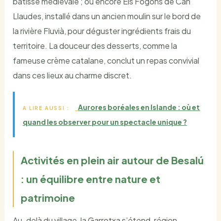
bâtisse médiévale ; ou encore Els Fogons de Can
Llaudes, installé dans un ancien moulin sur le bord de
la rivière Fluvià, pour déguster ingrédients frais du
territoire. La douceur des desserts, comme la
fameuse crème catalane, conclut un repas convivial
dans ces lieux au charme discret.
Aurores boréales en Islande : où et
A LIRE AUSSI :
quand les observer pour un spectacle unique ?
Activités en plein air autour de Besalú
: un équilibre entre nature et
patrimoine
Au-delà du village, la Garrotxa s’étend, région