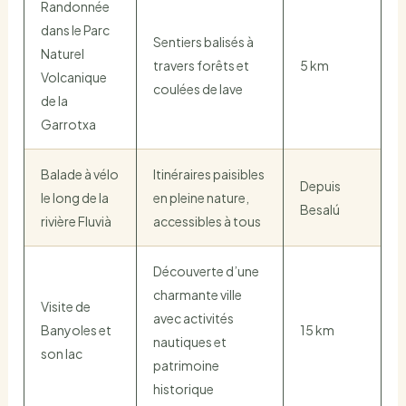
Randonnée
dans le Parc
Sentiers balisés à
Naturel
travers forêts et
5 km
Volcanique
coulées de lave
de la
Garrotxa
Balade à vélo
Itinéraires paisibles
Depuis
le long de la
en pleine nature,
Besalú
rivière Fluvià
accessibles à tous
Découverte d’une
charmante ville
Visite de
avec activités
Banyoles et
15 km
nautiques et
son lac
patrimoine
historique