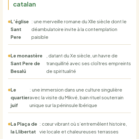
catalan
L’église
: une merveille romane du XIIe siècle dont le
Sant
déambulatoire invite à la contemplation
Pere
paisible
Le monastère
, datant du Xe siècle, un havre de
Sant Pere de
tranquillité avec ses cloîtres empreints
Besalú
de spiritualité
Le
: une immersion dans une culture singulière
quartier
avec la visite du Mikvé, bain rituel souterrain
juif
unique sur la péninsule Ibérique
La Plaça de
: cœur vibrant où s’entremêlent histoire,
la Llibertat
vie locale et chaleureuses terrasses