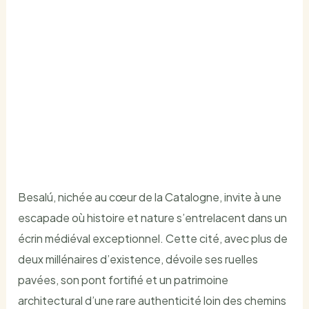
Besalú en Catalonia :
un joyau médiéval à
découvrir loin des
foules touristiques
PAR
SAMIR EL HADI
/
MAI 19, 2026
Besalú, nichée au cœur de la Catalogne, invite à une
escapade où histoire et nature s’entrelacent dans un
écrin médiéval exceptionnel. Cette cité, avec plus de
deux millénaires d’existence, dévoile ses ruelles
pavées, son pont fortifié et un patrimoine
architectural d’une rare authenticité loin des chemins